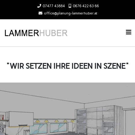
07477 43884
0676 422 63 66
office@planung-lammerhuber.at
"WIR SETZEN IHRE IDEEN IN SZENE"